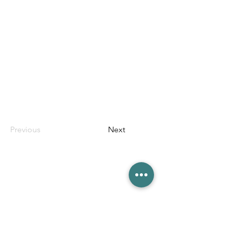
Previous
Next
​HOME
芝学友会について
芝共薬祭
​目安箱
規約・規則