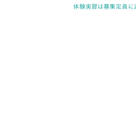
体験実習は募集定員に
慶應義塾大学 芝学友会
shibagakuyukai-group@keio.jp
〒105-8512
東京都港区芝公園一丁目５番地３
慶應義塾大学薬学部芝共立キャン
学友会室