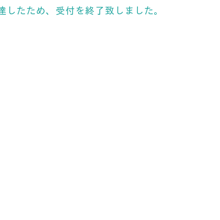
達したため、受付を終了致しました。
​HOME
芝学友会について
傘下団体
芝共薬祭
​芝共薬祭特設ページ
​目安箱
０号
規約・規則
パス
お知らせ