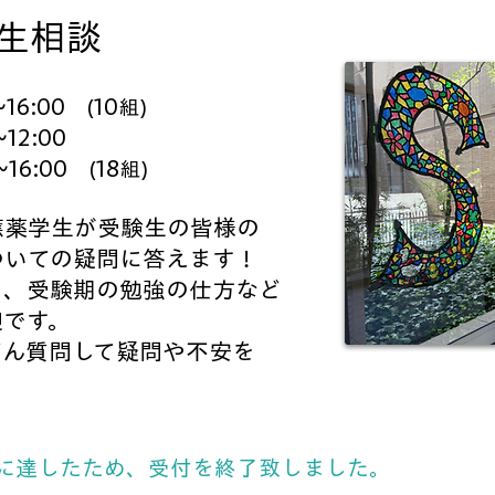
験生相談
~16:00
10
(
組)
~12:00
~16:00
18
(
組)
應薬学生が受験生の皆様の
ついての疑問に答えます！
と、受験期の勉強の仕方など
迎です。
どん質問して疑問や不安を
！
に達したため、受付を終了致しました。