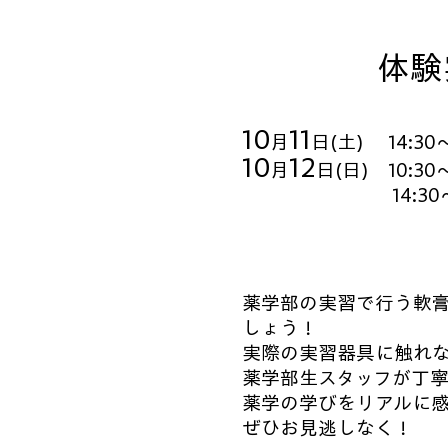
​体
10
11
月
日(土) 14:30～
10
12
月
日(日) 10:30～
14:30～16:
薬学部の実習で行う軟
しょう！
実際の実習器具に触れ
薬学部生スタッフが丁
薬学の学びをリアルに
ぜひお見逃しなく！