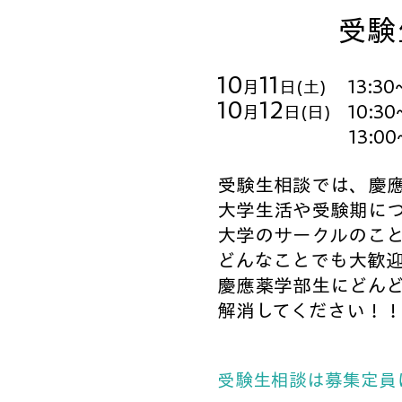
​受
10
11
13:30
月
日(土)
10
12
10:30
月
日(日)
13:00
受験生相談では、慶
大学生活や受験期に
大学のサークルのこ
どんなことでも大歓
慶應薬学部生にどん
解消してください！
受験生相談は募集定員