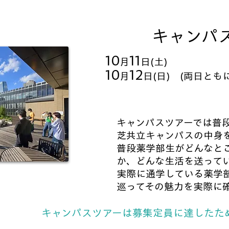
​キャンパ
10
11
月
日(土)
10
12
月
日(日) (両日ともに
キャンパスツアーでは普
芝共立キャンパスの中身
普段薬学部生がどんなと
か、どんな生活を送って
実際に通学している薬学
巡ってその魅力を実際に
キャンパスツアーは募集定員に達したた