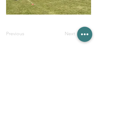
Previous
Next
​HOME
芝学友会について
芝共薬祭
​目安箱
規約・規則
お知らせ
お問い合わせ
傘下団体
​芝共薬祭特設ページ