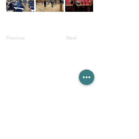
Previous
Next
​HOME
芝学友会について
芝共薬祭
​目安箱
規約・規則
お知らせ
お問い合わせ
傘下団体
​芝共薬祭特設ページ