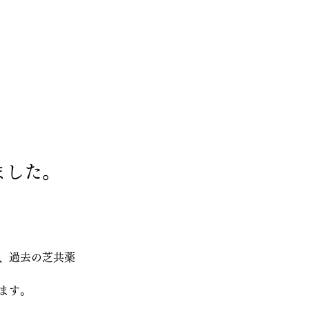
ました。
、過去の芝共薬
ます。