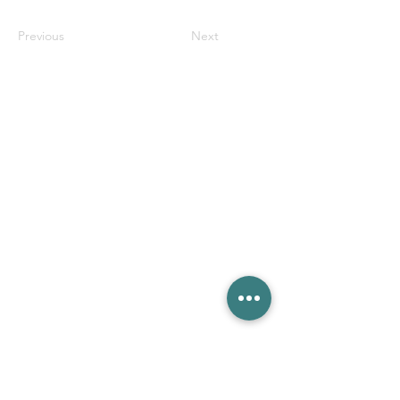
Previous
Next
​HOME
芝学友会について
芝共薬祭
​目安箱
規約・規則
お知らせ
お問い合わせ
傘下団体
​芝共薬祭特設ページ
慶應義塾大学 芝学友会