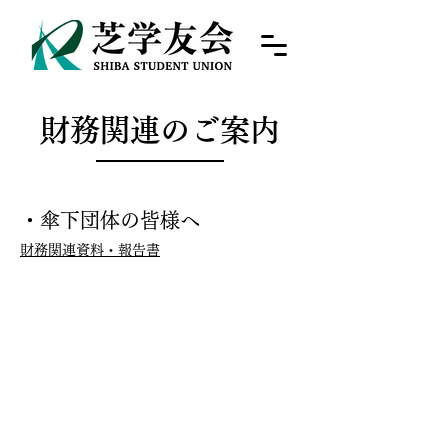
財務関連のご案内
​・傘下団体の皆様へ
財務関連資料・報告書
​HOME
芝学友会について
芝共薬祭
​目安箱